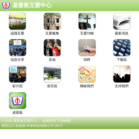
基督教互愛中心
認識互愛
互愛服務
互愛刊物
最新消息
信息分享
其他
招聘
下載區
影片區
留言區
聯絡我們
支持我們
桌面版
© 2026 基督教互愛中心 。 版權所有 不得轉載 。
網頁設計及維護
科擎科技有限公司 (IGT)